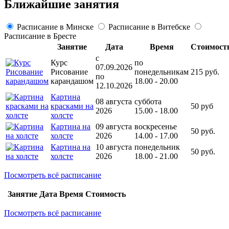
Ближайшие занятия
Расписание в Минске
Расписание в Витебске
Расписание в Бресте
Занятие
Дата
Время
Стоимост
c
Курс
по
07.09.2026
Рисование
понедельникам
215 руб.
по
карандашом
18.00 - 20.00
12.10.2026
Картина
08 августа
cуббота
красками на
50 руб
2026
15.00 - 18.00
холсте
Картина на
09 августа
воскресенье
50 руб.
холсте
2026
14.00 - 17.00
Картина на
10 августа
понедельник
50 руб.
холсте
2026
18.00 - 21.00
Посмотреть всё расписание
Занятие
Дата
Время
Стоимость
Посмотреть всё расписание